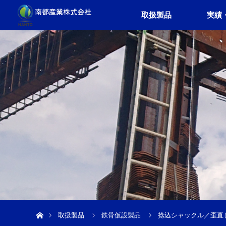
取扱製品
実績
ホーム
取扱製品
鉄骨仮設製品
捻込シャックル／歪直