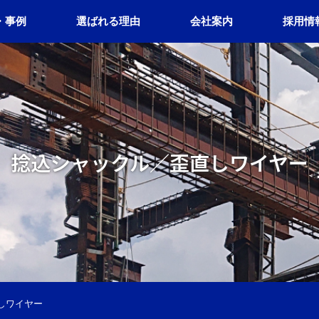
・事例
選ばれる理由
会社案内
採用情
捻込シャックル／歪直しワイヤー
しワイヤー