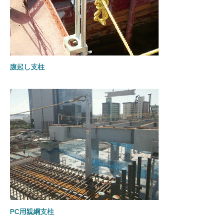
腹起し支柱
PC用親綱支柱