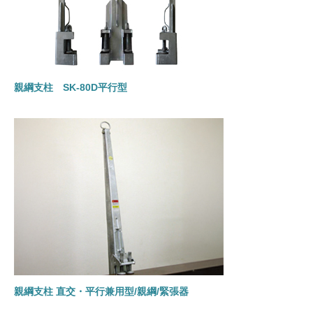
親綱支柱 SK-80D平行型
親綱支柱 直交・平行兼用型/親綱/緊張器