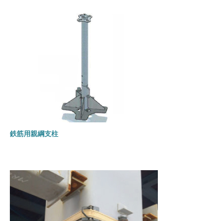
鉄筋用親綱支柱