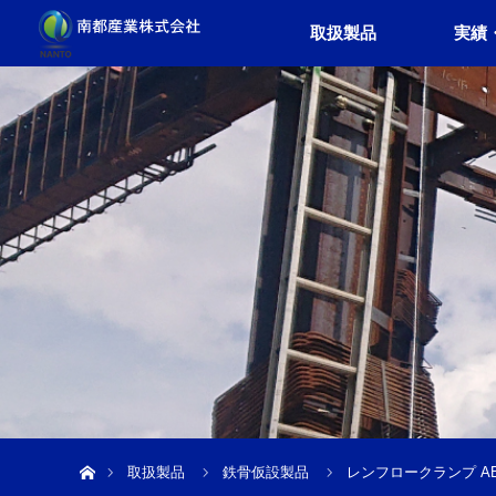
取扱製品
実績
ホーム
取扱製品
鉄骨仮設製品
レンフロークランプ A