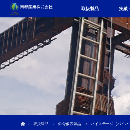
取扱製品
実績
ホーム
取扱製品
鉄骨仮設製品
ハイステージ（パイハ