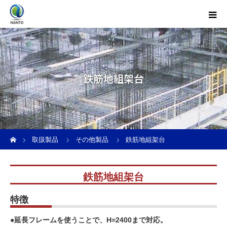
鉄筋地組架台
ホーム
取扱製品
その他製品
鉄筋地組架台
鉄筋地組架台
特徴
●延長フレームを使うことで、H=2400まで対応。