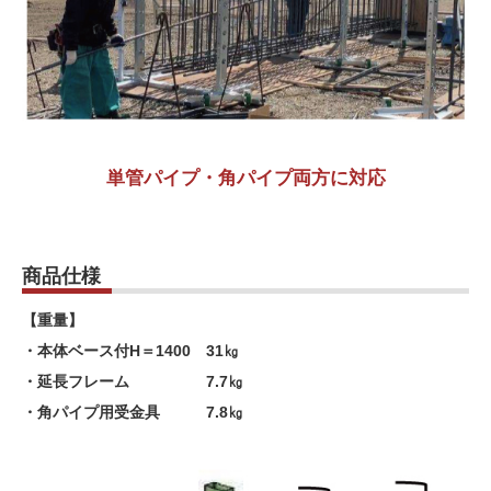
単管パイプ・角パイプ両方に対応
商品仕様
【重量】
・本体ベース付H＝1400 31㎏
・延長フレーム 7.7㎏
・角パイプ用受金具 7.8㎏