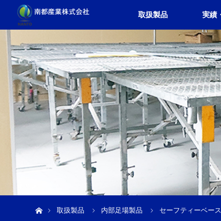
取扱製品
実績
ホーム
取扱製品
内部足場製品
セーフティーベース 