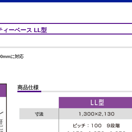
ィーベース LL型
00mmに対応
商品仕様