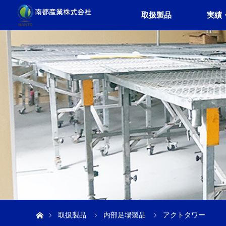
取扱製品
実績
ホーム
取扱製品
内部足場製品
アクトタワー