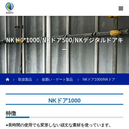
NKドア1000/NKドア500/NKデジタルドアキ
ー
ホーム
取扱製品
仮囲い・ゲート製品
NKドア1000/NKドア
500/NKデジタルドアキー
NKドア1000
特徴
●長時間の使用でも変形しない頑丈な素材を使っています。