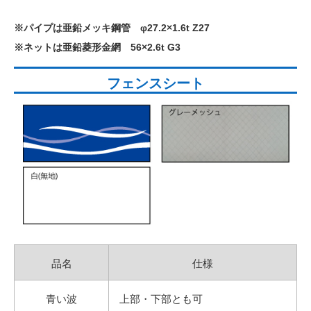
※パイプは亜鉛メッキ鋼管 φ27.2×1.6t Z27
※ネットは亜鉛菱形金網 56×2.6t G3
フェンスシート
品名
仕様
青い波
上部・下部とも可