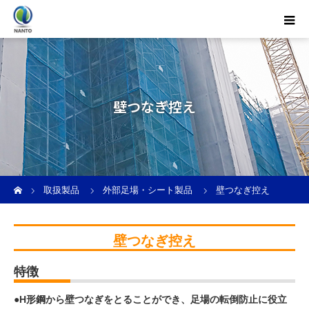
壁つなぎ控え
ホーム
取扱製品
外部足場・シート製品
壁つなぎ控え
壁つなぎ控え
特徴
●H形鋼から壁つなぎをとることができ、足場の転倒防止に役立