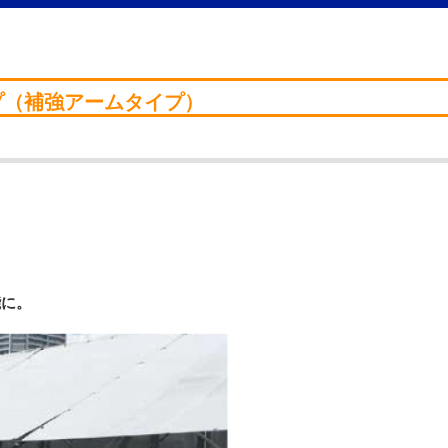
プ（補強アームタイプ）
。
。
能に。