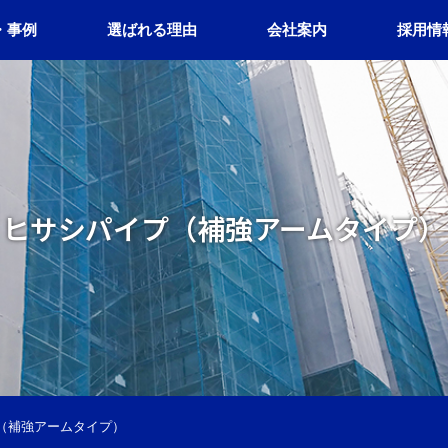
・事例
選ばれる理由
会社案内
採用情
ヒサシパイプ（補強アームタイプ）
（補強アームタイプ）